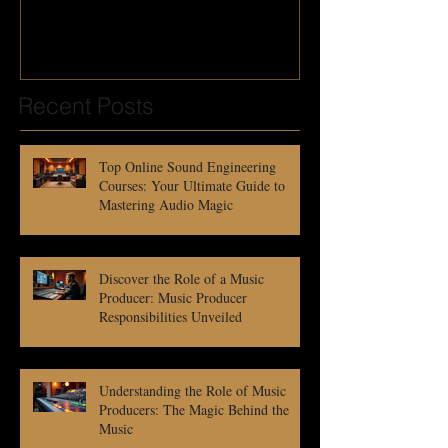
Recent Posts
Top Online Sound Engineering
Courses: Your Ultimate Guide to
Mastering Audio Magic
Discover the Role of a Music
Producer: Music Producer
Responsibilities Unveiled
Understanding the Role of Music
Producers: The Magic Behind the
Music