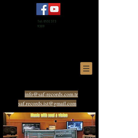
Tel:
0532 373
9309
info@saf-records.com.tr
saf.records.ist@gmail.com
Music with soul & vision