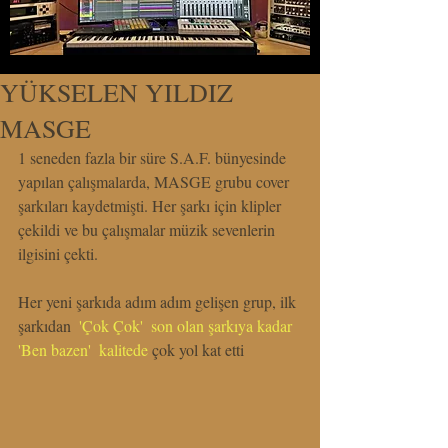
YÜKSELEN YILDIZ
MASGE
1 seneden fazla bir süre S.A.F. bünyesinde 
yapılan çalışmalarda, MASGE grubu cover 
şarkıları kaydetmişti. Her şarkı için klipler 
çekildi ve bu çalışmalar müzik sevenlerin 
ilgisini çekti.
Her yeni şarkıda adım adım gelişen grup, ilk 
şarkıdan 
 'Çok Çok'  son olan şarkıya kadar 
'Ben bazen' 
 kalitede
çok yol kat etti