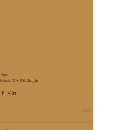
Tags:
Müzik
MASGE
Single