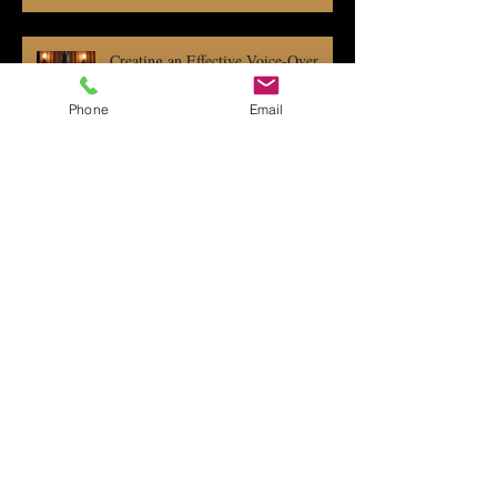
Creating an Effective Voice-Over
Demo Reel: Voice Demo Reel Tips
You Can’t Miss!
Phone
Email
Independent Music Publishing: Tips
to Rock Your Rights and Royalties
Professional Voice-Over Recording
Services Explained
Search By Tags
Album nasil yapilir
MASGE
Müzik
Müzik albüm yapım
Single
albüm
gustavo battistessa
milonga
ricardo moyano