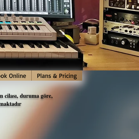
ok Online
Plans & Pricing
n cilası, duruma göre,
lmaktadır