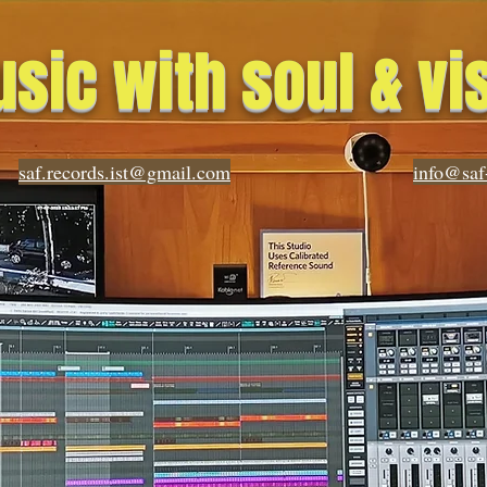
sic with soul & vi
saf.records.ist@gmail.com
info@saf