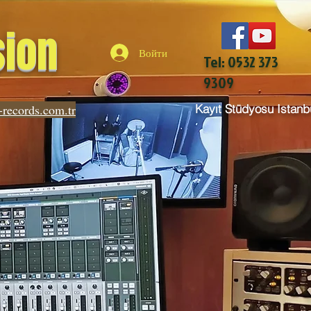
sion
Войти
Tel: 0532 373
9309
-records.com.tr
Kayıt Stüdyosu Istanb