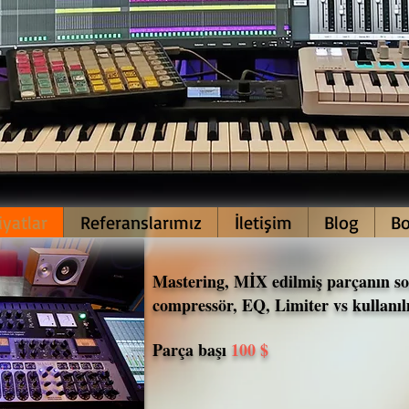
iyatlar
Referanslarımız
İletişim
Blog
Bo
Mastering, MİX edilmiş parçanın so
compressör, EQ, Limiter vs kullanı
P
arça başı
100 $