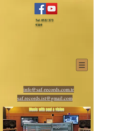
Tel:
0532 373
9309
info@saf-records.com.tr
saf.records.ist@gmail.com
Music with soul & vision