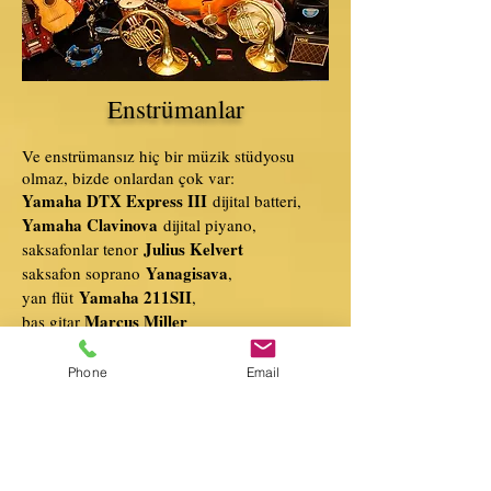
Enstrümanlar
Ve enstrümansız hiç bir müzik stüdyosu
olmaz, bizde onlardan çok var:
Yamaha DTX Express III
dijital batteri,
Yamaha Clavinova
dijital piyano,
Julius Kelvert
saksafonlar tenor
Yanagisava
saksafon soprano
,
Yamaha 211SII
yan flüt
,
Marcus Miller
bas gitar
GL 505
elektrik gitar
,
Raymundo
klasik
Phone
Email
Fender
akustik
. Neredeyse bütün orkestra
elinizin altındadır
Mikser