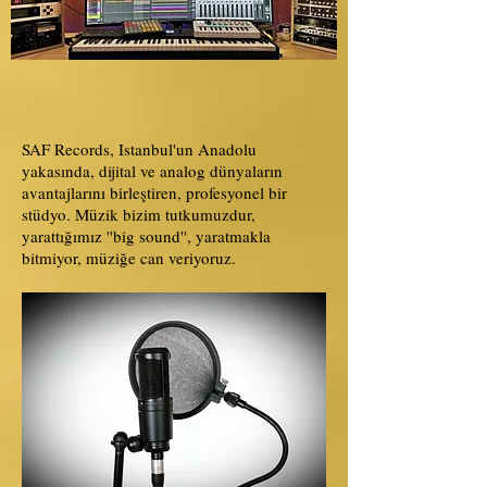
SAF Records, Istanbul'un Anadolu
yakasında, dijital ve analog dünyaların
avantajlarını birleştiren, profesyonel bir
stüdyo. Müzik bizim tutkumuzdur,
yarattığımız ''big sound'', yaratmakla
bitmiyor, müziğe can veriyoruz.