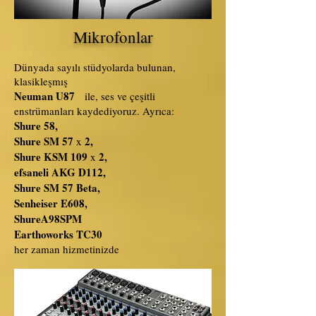
Mikrofonlar
Dünyada sayılı stüdyolarda bulunan,
klasikleşmış
Neuman U87
ile, ses ve çeşitli
enstrümanları kaydediyoruz. Ayrıca:
Shure 58,
Shure SM 57
2,
x
Shure KSM 109
2,
x
efsaneli AKG D112,
Shure SM 57 Beta,
Senheiser E608,
ShureA98SPM
Earthoworks TC30
her zaman hizmetinizde