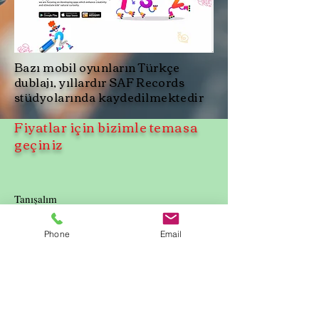
Bazı mobil oyunların Türkçe
dublajı, yıllardır SAF Records
stüdyolarında kaydedilmektedir
Fiyatlar için bizimle temasa
geçiniz
Tanışalım
Phone
Email
Teklifimiz
Referanslarımız
Blog