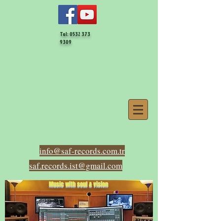
Tel:
0532 373
9309
info@saf-records.com.tr
saf.records.ist@gmail.com
Music with soul & vision