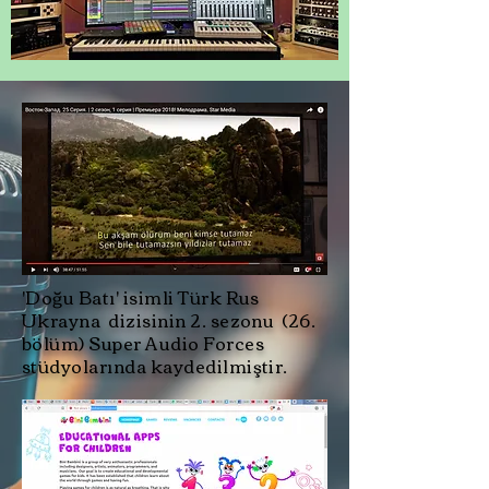
'Doğu Batı' isimli Türk Rus
Ukrayna dizisinin 2. sezonu (26.
bölüm) Super Audio Forces
stüdyolarında kaydedilmiştir.