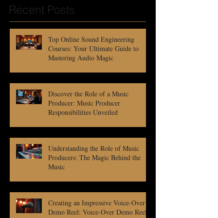
Recent Posts
Top Online Sound Engineering
Courses: Your Ultimate Guide to
Mastering Audio Magic
Discover the Role of a Music
Producer: Music Producer
Responsibilities Unveiled
Understanding the Role of Music
Producers: The Magic Behind the
Music
Creating an Impressive Voice-Over
Demo Reel: Voice-Over Demo Reel