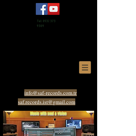
Tel:
0532 373
9309
info@saf-records.com.tr
saf.records.ist@gmail.com
Music with soul & vision