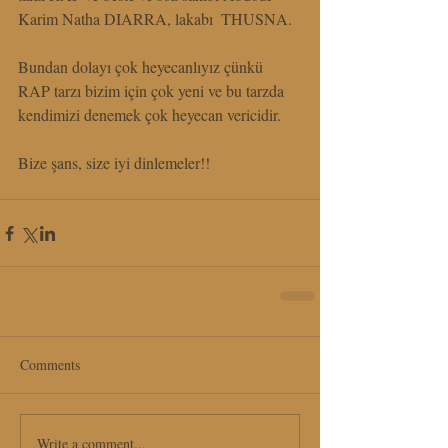
Karim Natha DIARRA, lakabı  THUSNA.
Bundan dolayı çok heyecanlıyız çünkü 
RAP tarzı bizim için çok yeni ve bu tarzda 
kendimizi denemek çok heyecan vericidir.
Bize şans, size iyi dinlemeler!!
Comments
Write a comment...