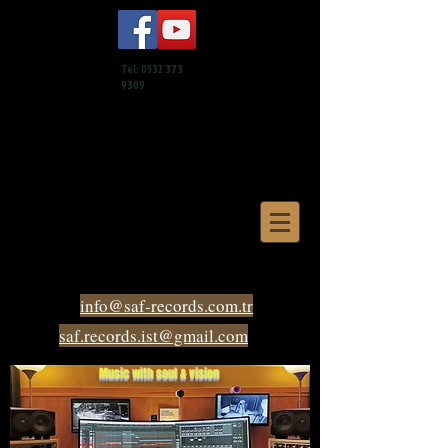
Tel:
0532 373
9309
info@saf-records.com.tr
saf.records.ist@gmail.com
Music with soul & vision