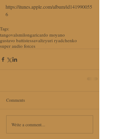
https://itunes.apple.com/album/id141990055
6
Tags:
tango
vals
milonga
ricardo moyano
gustavo battistessa
valtz
yuri ryadchenko
super audio forces
Comments
Write a comment...